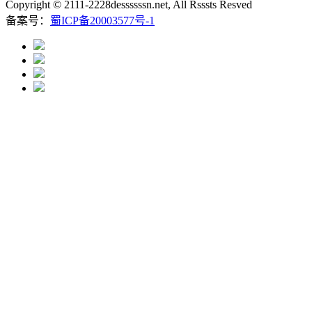
Copyright © 2111-2228dessssssn.net, All Rsssts Resved
备案号：
蜀ICP备20003577号-1