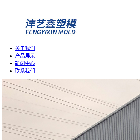
关于我们
产品展示
新闻中心
联系我们