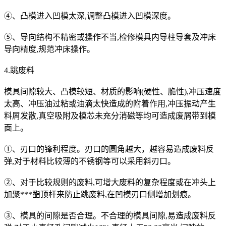
④、凸模进入凹模太深,调整凸模进入凹模深度。
⑤、导向结构不精密或操作不当,检修模具内导柱导套及冲床
导向精度,规范冲床操作。
4.跳废料
模具间隙较大、凸模较短、材质的影响(硬性、脆性),冲压速度
太高、冲压油过粘或油滴太快造成的附着作用,冲压振动产生
料屑发散,真空吸附及模芯未充分消磁等均可造成废屑带到模
面上。
①、刃口的锋利程度。刃口的圆角越大，越容易造成废料反
弹,对于材料比较薄的不锈钢等可以采用斜刃口。
②、对于比较规则的废料,可增大废料的复杂程度或在冲头上
加聚***酯顶杆来防止跳废料,在凹模刃口侧增加划痕。
③、模具的间隙是否合理。不合理的模具间隙,易造成废料反