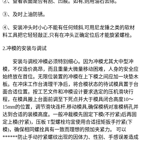
②、查看表面是否有刮、凹痕。如有,则用油石去除。
③、及时上油防锈。
④、安装冲头时小心不能有任何倾斜,可用尼龙锤之类的软材
料工具把它轻轻敲正,只有在冲头正确定位后才能旋紧螺栓。
2.冲模的安装与调试
安装与调校冲模必须特别细心。因为冲模尤其大中型冲
模，不仅造价高昂，而且重量大微量移动困难，人身的安全应
始终放在首位。无限位装置的冲模在上下模之间应加一块垫木
板。在冲床工作台清理干净后，将合模状态的待试模具置于台
面合适位置。按工艺文件和冲模设计要求选定的压机滑块行
程，在模具搬上台面前调至下死点并大于模具闭合高度10～
15mm的位置，调节滑块连杆,移动模具,确保模柄对准模柄孔并
达到合适的装模高度。一般冲裁模先固定下模(不拧紧)后再固
定上模(拧紧)，压板 T型螺栓均宜使用合适扭矩扳手拧紧(下
模)，确保相同螺拴具有一致而理想的预加夹紧力。 可以
******防止手动拧紧螺纹出现的因体力、性别、手感误差造成