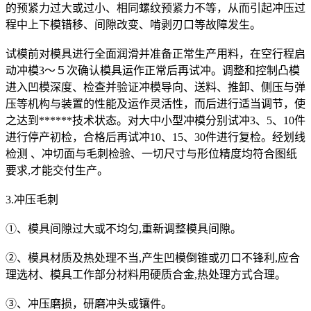
的预紧力过大或过小、相同螺纹预紧力不等，从而引起冲压过
程中上下模错移、间隙改变、啃剥刃口等故障发生。
试模前对模具进行全面润滑并准备正常生产用料，在空行程启
动冲模3～５次确认模具运作正常后再试冲。调整和控制凸模
进入凹模深度、检查并验证冲模导向、送料、推卸、侧压与弹
压等机构与装置的性能及运作灵活性，而后进行适当调节，使
之达到******技术状态。对大中小型冲模分别试冲3、5、10件
进行停产初检，合格后再试冲10、15、30件进行复检。经划线
检测 、冲切面与毛刺检验、一切尺寸与形位精度均符合图纸
要求,才能交付生产。
3.冲压毛刺
①、模具间隙过大或不均匀,重新调整模具间隙。
②、模具材质及热处理不当,产生凹模倒锥或刃口不锋利,应合
理选材、模具工作部分材料用硬质合金,热处理方式合理。
③、冲压磨损，研磨冲头或镶件。